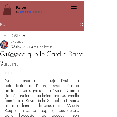
Post
ALL POSTS
Charlène
ALL POSTS
26 nov. 2021
4 min de lecture
Qu’est-ce que le Cardio Barre
FITNESS
?
LIFESTYLE
FOOD
Nous rencontrons aujourd’hui la 
cofondatrice de Kalon, Emma, créatrice 
de la classe signature, la “Kalon Cardio 
Barre“, ancienne ballerine professionnelle 
formée à la Royal Ballet School de Londres 
et actuellement danseuse au Moulin 
Rouge. En sa compagnie, nous aurons 
donc l’occasion de découvrir son 