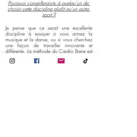
Pourquoi conseillerais-tu à quelqu'un de 
choisir cette discipline plutôt qu’un autre 
sport ?
Je pense que ce serait une excellente 
discipline à essayer si vous aimez la 
musique et la danse, ou si vous cherchez 
une façon de travailler innovante et 
différente. La méthode du Cardio Barre est 
basée sur des disciplines qui développent 
les muscles pour rendre votre corps sain et 
fort, mais elle inclut surtout des exercices 
qui ne peuvent pas vous blesser. 
Un autre aspect positif de la discipline 
vient de la nature répétitive des 
mouvements qui vous garantit des résultats 
esthétiques. Mais au final, c’est surtout 
l’amusement que vous ressentez pendant 
l’exécution des éléments de danse, 
combinée aux playlists qui rendent les 
exercices légers et dynamiques, qui vous 
permettront d’améliorer naturellement votre 
coordination !