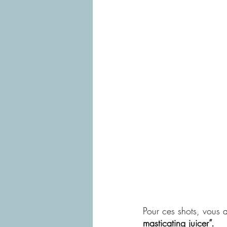
Pour ces shots, vous a
masticating juicer”.