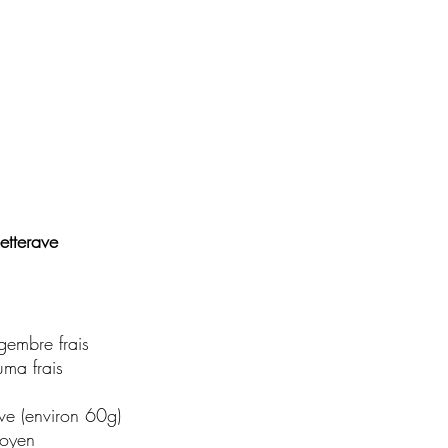
etterave
gembre frais
ma frais
ve (environ 60g)
oyen