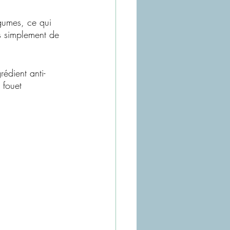
égumes, ce qui 
us simplement de 
édient anti-
 fouet