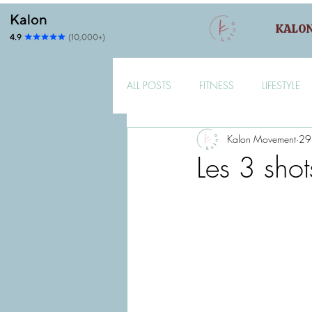
KALO
ALL POSTS
FITNESS
LIFESTYLE
Kalon Movement
29
Les 3 shot